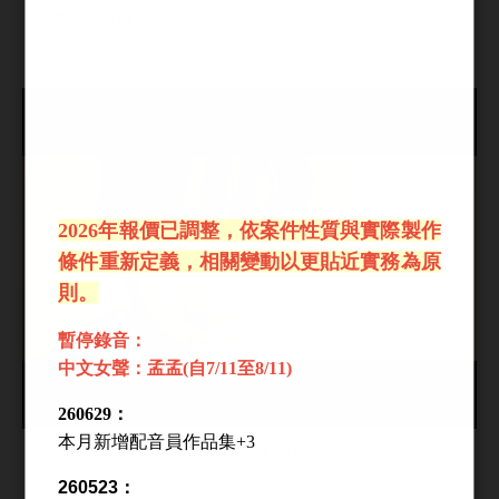
配音員：夏琳
#中文配音 #營養品廣告 #生動活潑風格
2026年報價已調整，依案件性質與實際製作
條件重新定義，相關變動以更貼近實務為原
則。
暫停錄音：
中文女聲：孟孟(自7/11至8/11)
260629：
本月新增配音員作品集+3
115年第三屆全國太魯閣族運動會形象影片
260523：