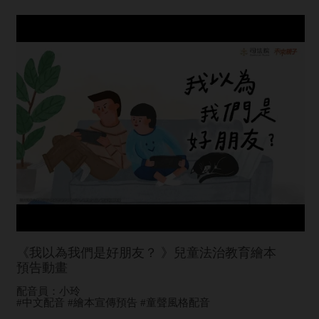
《我以為我們是好朋友？ 》兒童法治教育繪本
預告動畫
配音員：小玲
#中文配音 #繪本宣傳預告 #童聲風格配音