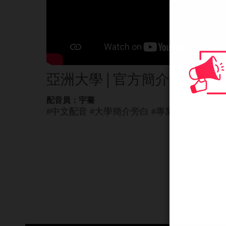
亞洲大學│官方簡介中文版
配音員：宇騫
#中文配音 #大學簡介旁白 #專業穩重