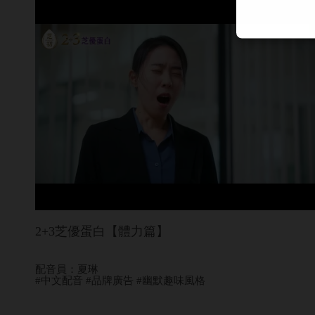
2+3芝優蛋白【體力篇】
配音員：夏琳
#中文配音 #品牌廣告 #幽默趣味風格