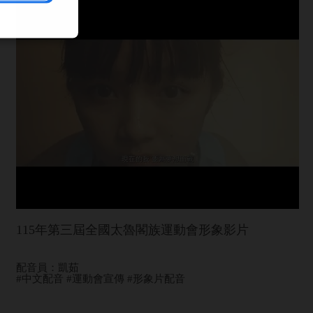
115年第三屆全國太魯閣族運動會形象影片
配音員：凱茹
#中文配音 #運動會宣傳 #形象片配音