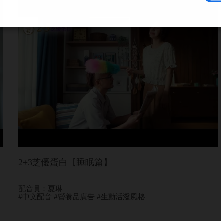
2+3芝優蛋白【睡眠篇】
配音員：夏琳
#中文配音 #營養品廣告 #生動活潑風格