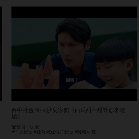
台中社會局-大肚兒家館《西瓜甜不甜等你來體
驗》
配音員：羽安
#中文配音 #社會局宣傳片配音 #輕鬆可愛