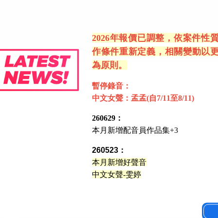
2026年報價已調整，依案件性
作條件重新定義，相關變動以
為原則。
暫停錄音：
中文女聲：孟孟(自7/11至8/11)
260629：
本月新增配音員作品集+3
260523：
本月新增好聲音
中文女聲-雯婷